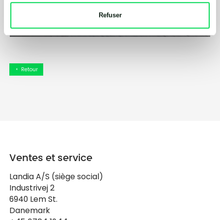
Refuser
Retour
arrow_left
Ventes et service
Landia A/S (siège social)
Industrivej 2
6940 Lem St.
Danemark