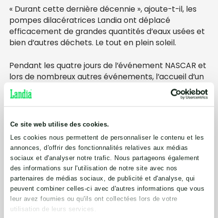
« Durant cette dernière décennie », ajoute-t-il, les
pompes dilacératrices Landia ont déplacé
efficacement de grandes quantités d’eaux usées et
bien d’autres déchets. Le tout en plein soleil.
Pendant les quatre jours de l’événement NASCAR et
lors de nombreux autres événements, l’accueil d’un
grand nombre de visiteurs venus pour s’amuser
exige inévitablement de pouvoir compter sur des
équipements durables et les pompes dilacératrices
Landia ont surpassé toutes les prévisions de
Ce site web utilise des cookies.
performance et de fiabilité.
Les cookies nous permettent de personnaliser le contenu et les
annonces, d'offrir des fonctionnalités relatives aux médias
Exigeant un fonctionnement à plein régime dans la
sociaux et d'analyser notre trafic. Nous partageons également
zone de Brooklyn juste une fois par an, les pompes
des informations sur l'utilisation de notre site avec nos
dilacératrices Landia sont conçues avec un système
partenaires de médias sociaux, de publicité et d'analyse, qui
de couteaux extérieurs qui permettent d’éviter que
peuvent combiner celles-ci avec d'autres informations que vous
de grands solides n’entrent dans le corps de la
leur avez fournies ou qu'ils ont collectées lors de votre
pompe.
utilisation de leurs services.