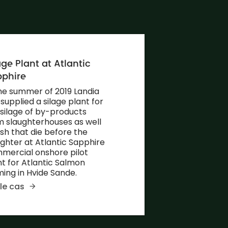
age Plant at Atlantic
pphire
the summer of 2019 Landia
supplied a silage plant for
 silage of by-products
m slaughterhouses as well
ish that die before the
ughter at Atlantic Sapphire
mercial onshore pilot
nt for Atlantic Salmon
ming in Hvide Sande.
 le cas