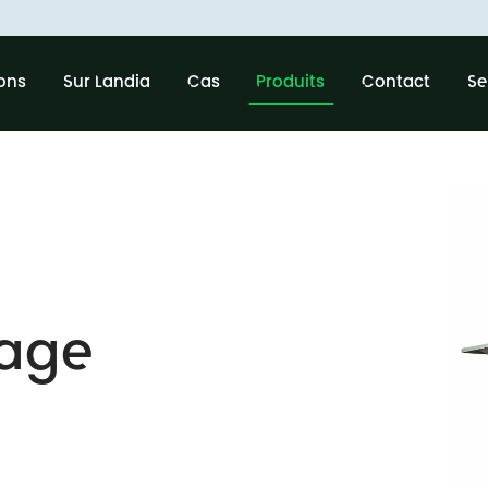
ions
Sur Landia
Cas
Produits
Contact
Se
lage