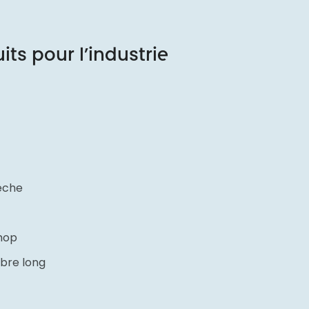
ts pour l’industrie
sèche
hop
bre long