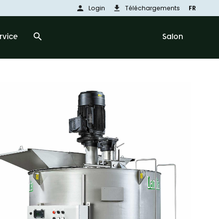
person
download
Login
Téléchargements
FR
search
rvice
Salon