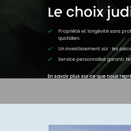
Le choix jud
Propriété et longévité sans pr
check
quotidien.
Un investissement sûr : les piè
check
Service personnalisé garanti. No
check
En savoir plus sur ce que nous rep