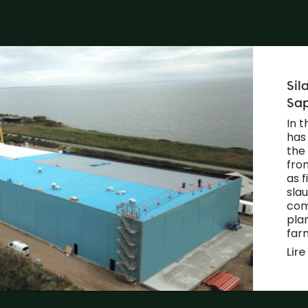
Sil
Sa
In 
has 
the
fro
as f
sla
com
pla
far
Lire