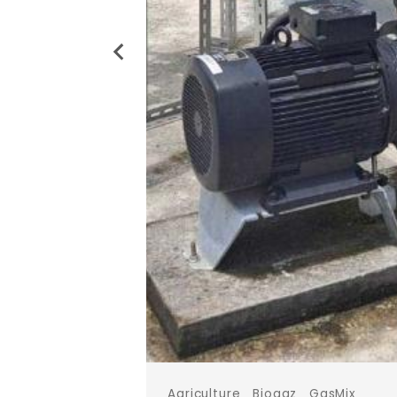
Agriculture
Biogaz
GasMix