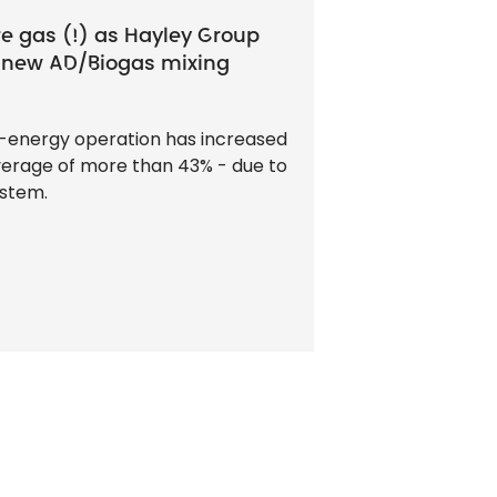
e gas (!) as Hayley Group
Mix to the ma
 new AD/Biogas mixing
Energy & Recy
At Yorkshire W
Recycling Facili
o-energy operation has increased
from Whitchurch
average of more than 43% - due to
production can 
ystem.
(normal cubic 
Lire le cas