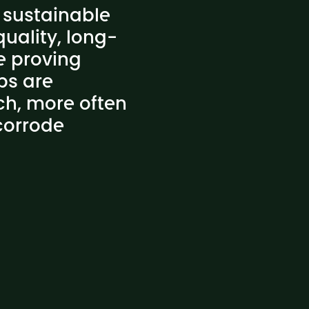
 sustainable
uality, long-
e proving
ps are
ch, more often
 corrode