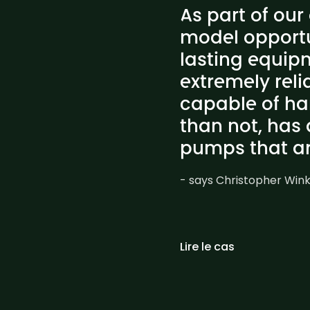
As part of ou
model opportu
lasting equip
extremely rel
capable of ha
than not, has 
pumps that are
- says Christopher Winko
Lire le cas