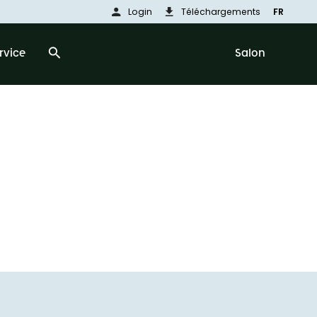
person
download
Login
Téléchargements
FR
search
rvice
Salon