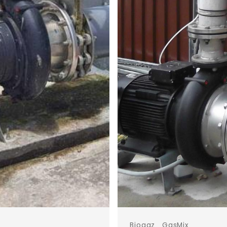
Biogaz
GasMix