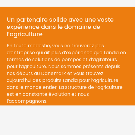
Un partenaire solide avec une vaste
expérience dans le domaine de
l’agriculture
En toute modestie, vous ne trouverez pas
d’entreprise qui ait plus d’expérience que Landia en
termes de solutions de pompes et d’agitateurs
pour l’agriculture. Nous sommes présents depuis
nos débuts au Danemark et vous trouvez
aujourd’hui des produits Landia pour l’agriculture
dans le monde entier. La structure de l’agriculture
est en constante évolution et nous
l’accompagnons.
Lorsque vous contactez Landia, vos interlocuteurs
sont des employés qui connaissent bien le secteur,
avec un savoir-faire technique approfondi.
keyboard_arrow_up