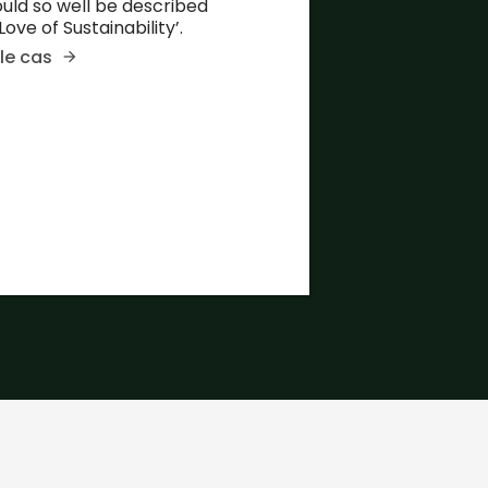
ould so well be described
‘Love of Sustainability’.
 le cas