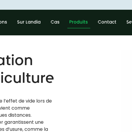
ions
Sur Landia
Cas
Produits
Contact
Se
ation
iculture
l’effet de vide lors de
convient comme
ues distances.
er garantissent une
ces d’usure, comme la