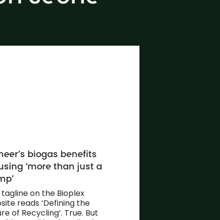
neer’s biogas benefits
using ‘more than just a
mp’
 tagline on the Bioplex
site reads ‘Defining the
re of Recycling’. True. But