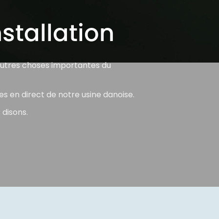
nstallation
autres choses importantes du
es en direct de notre usine danoise.
 disons.