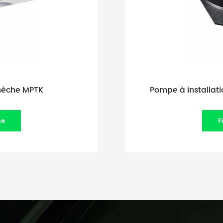
 sèche MPTK
Pompe à installat
ue
F