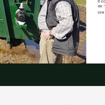
it c
as: 
Lire