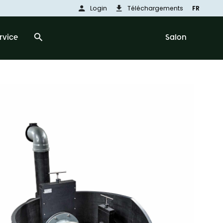
person
download
Login
Téléchargements
FR
search
rvice
Salon