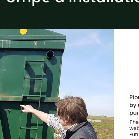
Pio
by 
pu
The
web
Futu