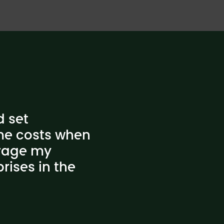
d set
ime costs when
urage my
rises in the