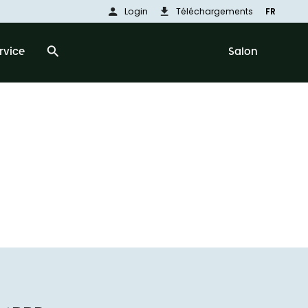
person
download
Login
Téléchargements
FR
search
rvice
Salon