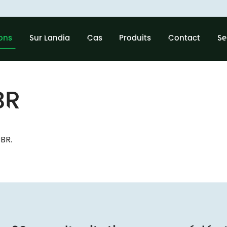
ions
Sur Landia
Cas
Produits
Contact
Se
BR
BBR.