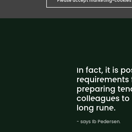
Please accept marketing-cookies 
In fact, it is 
requirements 
preparing ten
colleagues to 
long rune.
- says Ib Pedersen.